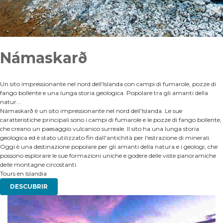
Námaskarð
Un sito impressionante nel nord dell'Islanda con campi di fumarole, pozze di
fango bollente e una lunga storia geologica. Popolare tra gli amanti della
natur...
Námaskarð è un sito impressionante nel nord dell'Islanda. Le sue
caratteristiche principali sono i campi di fumarole e le pozze di fango bollente,
che creano un paesaggio vulcanico surreale. Il sito ha una lunga storia
geologica ed è stato utilizzato fin dall'antichità per l'estrazione di minerali.
Oggi è una destinazione popolare per gli amanti della natura e i geologi, che
possono esplorare le sue formazioni uniche e godere delle viste panoramiche
delle montagne circostanti.
Tours en Islandia
DESCUBRIR