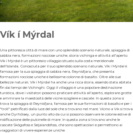
Vík í Mýrdal
Una pittoresca città di mare con uno splendido scenario naturale, spiaggia di
sabbia nera, formazioni rocciose uniche, storia vichinga e attività all'aperto.
Vík í Mýrdal è un pittoresco villaggio situato sulla costa meridionale
dell'Islanda. Conosciuta per il suo splendido scenario naturale, Vík í Mýrdal è
famosa per la sua spiaggia di sabbia nera, Reynisfjara, che presenta
formazioni rocciose uniche e bellissime colonne di basalto. Oltre alle sue
bellezze naturali, Vík í Mýrdal ha anche una ricca storia, essendo stata abitata
fin dai tempi dei Vichinghi. Oggi il villaggio è una popolare destinazione
turistica, dove i visitatori possono praticare attività all'aperto, esplorare grotte
e ammirare la maestosità delle vicine scogliere e cascate. In questa zona si
trova la spiaggia di Reynisfjara, famosa per le sue formazioni di basalto e per i
"troll" pietrificati dalla luce del sole che si trovano nel mare. Vicino a Vik si trova
anche Dyrhólaey, un punto alto da cui si possono osservare le colonie estive di
nidificazione delle pulcinelle di mare. In questa zona si trovano anche le
cascate Skógafoss e Seljalandsfoss, che sono spettacolari e permettono ai
viaggiatori di vivere esperienze uniche.