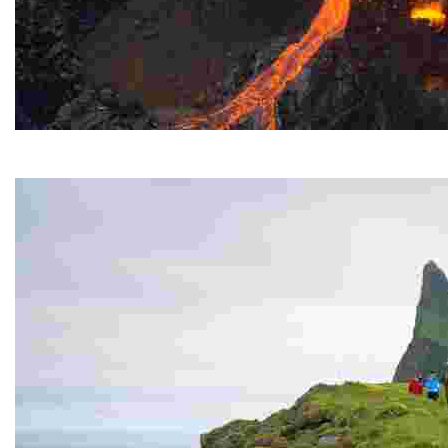
Vulcano Fagradasfjall
Ha eruttato per diversi mesi nell'estate del 2021.