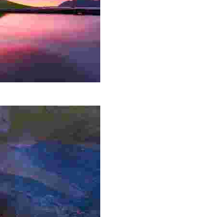
un paese nordico, circondata da cascate e paesaggi mozzaf