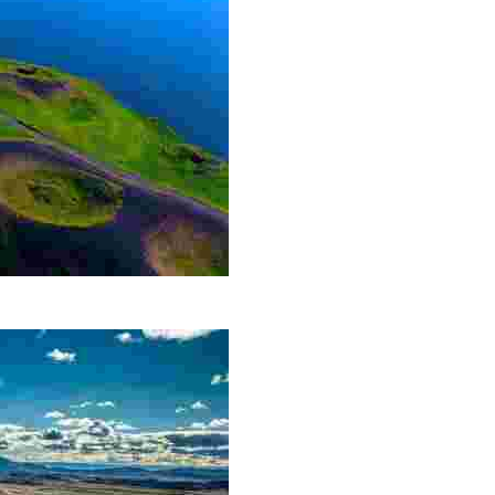
area del lago Mývatn. I crateri stessi non sono bocche vu