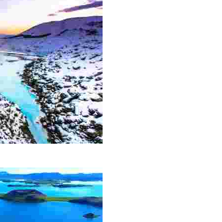
ell'Islanda ed è diventata una tappa obbligata per tutti 