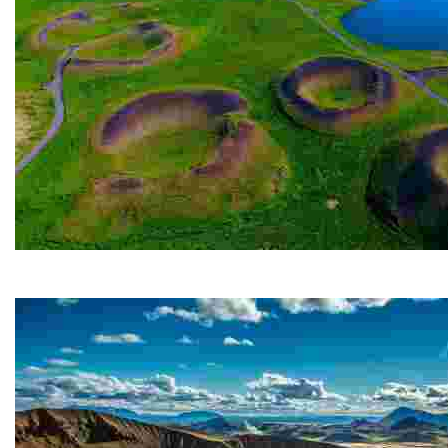
Skútustaðagígar
Gli pseudo-crateri di Skútustaðagígar si trovano nell'