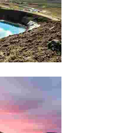
a 10 km, si trova lungo una zona di fessure lunga 90 km, 