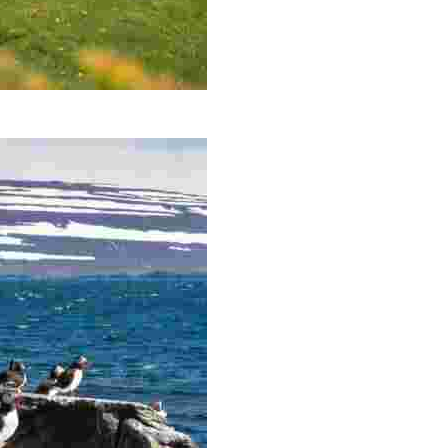
la di Hornstrandir, il punto più a nord-ovest dell'Islanda.