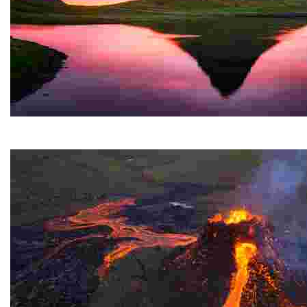
Kirkjufell
Una montagna straordinaria sulla costa occidentale di 