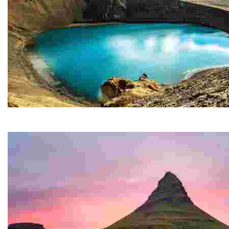
Krafla
L'imponente caldera di Krafla, con un diametro di circ