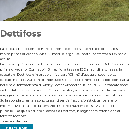
Dettifoss
La cascata più potente d'Europa. Sentirete il possente rombo di Dettifoss
molto prima di vederlo. Alta 45 metri e larga 100 metri, permette a 193 m3 di
acqua...
La cascata più potente d'Europa. Sentirete il potente rombo di Dettifoss molto
prima di vederlo. Con i suoi 45 metri di altezza e 100 metri di larghezza, la
cascata di Dettifoss è in grado di riversare 193 m3 d'acqua al secondo.Le
cascate hanno avuto un grande successo "al botteghino" con la loro comparsa
nel film di fantascienza di Ridley Scott "Prometheus" del 2012. Le cascate sono
visibili dalle rive est e ovest del fiume Jökulslá, anche se la vista dalla riva ovest
è leggermente ostacolata dalla foschia della cascata e non ci sono strutture.
Sulla sponda orientale sono presenti sentieri escursionistici, un pannello
informativo installato dal servizio del parco nazionale e servizi igienici
pubblici. Da qualsiasi lato si acceda a Dettifoss, bisogna fare attenzione al
terreno roccioso.
Tours en Islandia
DESCUBRIR