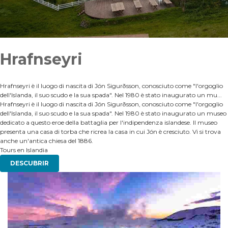
Hrafnseyri
Hrafnseyri è il luogo di nascita di Jón Sigurðsson, conosciuto come "l'orgoglio
dell'Islanda, il suo scudo e la sua spada". Nel 1980 è stato inaugurato un mu...
Hrafnseyri è il luogo di nascita di Jón Sigurðsson, conosciuto come "l'orgoglio
dell'Islanda, il suo scudo e la sua spada". Nel 1980 è stato inaugurato un museo
dedicato a questo eroe della battaglia per l'indipendenza islandese. Il museo
presenta una casa di torba che ricrea la casa in cui Jón è cresciuto. Vi si trova
anche un'antica chiesa del 1886.
Tours en Islandia
DESCUBRIR